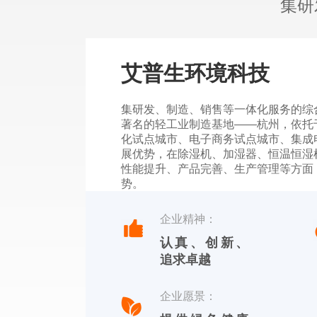
集研
艾普生环境科技
集研发、制造、销售等一体化服务的综
著名的轻工业制造基地——杭州，依托
化试点城市、电子商务试点城市、集成
展优势，在除湿机、加湿器、恒温恒湿
性能提升、产品完善、生产管理等方面
势。
杭州川田电器拥有自主品牌，中文标识
企业精神：
【YOTREE】。川田电器——核心产
认真、创新、
除湿机、加湿机及周边湿度控制产品。
追求卓越
企业愿景：