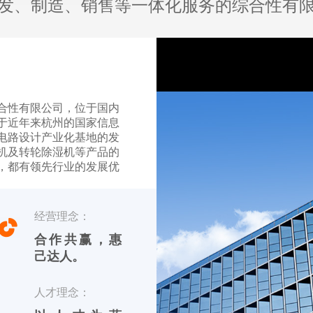
发、制造、销售等一体化服务的综合性有
合性有限公司，位于国内
于近年来杭州的国家信息
电路设计产业化基地的发
机及转轮除湿机等产品的
，都有领先行业的发展优
【友川】，英文标识
经营理念：
品 川田电器目前专业生产
合作共赢，惠
己达人。
人才理念：