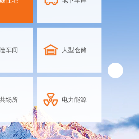
庭住宅
地下车库
地下车库除
方案-合理
物业地下停
库除湿设备
工业除湿机
造车间
大型仓储
针对地下车库的
如面积大、湿气
放密集、空气流
排水困难等特点
湿机时需综合考
共场所
电力能源
素，以下是具体
议：一、根据面
机容量对于大型
可以依据车库···